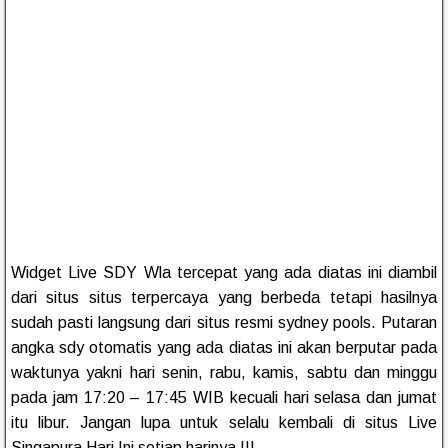
Widget Live SDY Wla tercepat yang ada diatas ini diambil
dari situs situs terpercaya yang berbeda tetapi hasilnya
sudah pasti langsung dari situs resmi sydney pools. Putaran
angka sdy otomatis yang ada diatas ini akan berputar pada
waktunya yakni hari senin, rabu, kamis, sabtu dan minggu
pada jam 17:20 – 17:45 WIB kecuali hari selasa dan jumat
itu libur. Jangan lupa untuk selalu kembali di situs Live
Singapura Hari Ini setiap harinya !!!