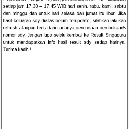
setiap jam 17:30 – 17:45 WIB hari senin, rabu, kami, sabtu
dan minggu dan untuk hari selasa dan jumat itu libur. Jika
hasil keluaran sdy diatas belum terupdate, silahkan lakukan
refresh ataupun terkadang adanya penundaan pembukaan5
nomor sdy. Jangan lupa selalu kembali ke Result Singapura
untuk mendapatkan info hasil result sdy setiap harinya.
Terima kasih !