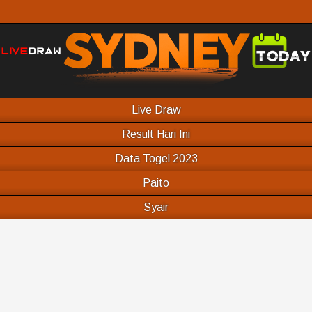
Live Draw
Result Hari Ini
Data Togel 2023
Paito
Syair