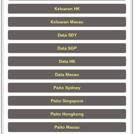
Keluaran HK
Keluaran Macau
Data SDY
Data SGP
Data HK
Data Macau
Paito Sydney
Paito Singapore
Paito Hongkong
Paito Macau